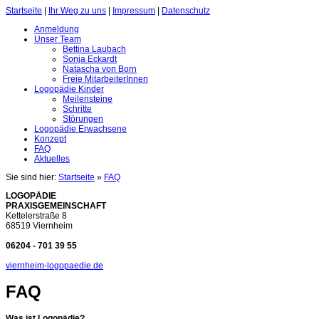
Startseite
|
Ihr Weg zu uns
|
Impressum
|
Datenschutz
Anmeldung
Unser Team
Bettina Laubach
Sonja Eckardt
Natascha von Born
Freie MitarbeiterInnen
Logopädie Kinder
Meilensteine
Schritte
Störungen
Logopädie Erwachsene
Konzept
FAQ
Aktuelles
Sie sind hier:
Startseite
»
FAQ
LOGOPÄDIE
PRAXISGEMEINSCHAFT
Kettelerstraße 8
68519 Viernheim
06204 - 701 39 55
viernheim-logopaedie.de
FAQ
Was ist Logopädie?