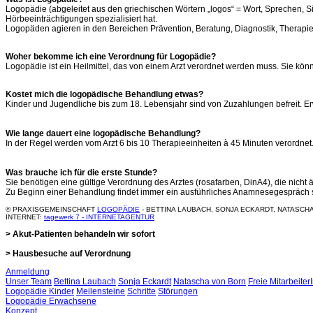
Logopädie (abgeleitet aus den griechischen Wörtern „logos“ = Wort, Sprechen, Si
Hörbeeinträchtigungen spezialisiert hat.
Logopäden agieren in den Bereichen Prävention, Beratung, Diagnostik, Therapie
Woher bekomme ich eine Verordnung für Logopädie?
Logopädie ist ein Heilmittel, das von einem Arzt verordnet werden muss. Sie kö
Kostet mich die logopädische Behandlung etwas?
Kinder und Jugendliche bis zum 18. Lebensjahr sind von Zuzahlungen befreit.
Wie lange dauert eine logopädische Behandlung?
In der Regel werden vom Arzt 6 bis 10 Therapieeinheiten à 45 Minuten verordnet. 
Was brauche ich für die erste Stunde?
Sie benötigen eine gültige Verordnung des Arztes (rosafarben, DinA4), die nicht äl
Zu Beginn einer Behandlung findet immer ein ausführliches Anamnesegespräch stat
© PRAXISGEMEINSCHAFT
LOGOPÄDIE
- BETTINA LAUBACH, SONJA ECKARDT, NATASCH
INTERNET:
tagewerk 7 - INTERNETAGENTUR
> Akut-Patienten behandeln wir sofort
>
Hausbesuche auf Verordnung
Anmeldung
Unser Team
Bettina Laubach
Sonja Eckardt
Natascha von Born
Freie Mitarbeiter
Logopädie Kinder
Meilensteine
Schritte
Störungen
Logopädie Erwachsene
Konzept