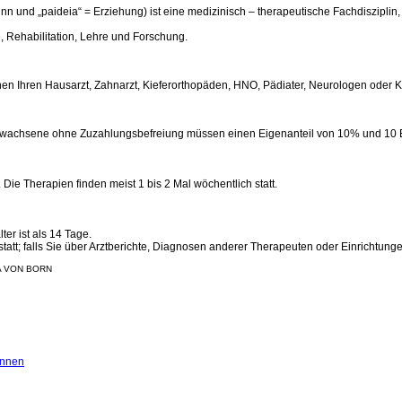
nn und „paideia“ = Erziehung) ist eine medizinisch – therapeutische Fachdisziplin
, Rehabilitation, Lehre und Forschung.
nnen Ihren Hausarzt, Zahnarzt, Kieferorthopäden, HNO, Pädiater, Neurologen oder K
 Erwachsene ohne Zuzahlungsbefreiung müssen einen Eigenanteil von 10% und 10 
Die Therapien finden meist 1 bis 2 Mal wöchentlich statt.
ter ist als 14 Tage.
t; falls Sie über Arztberichte, Diagnosen anderer Therapeuten oder Einrichtungen 
A VON BORN
Innen