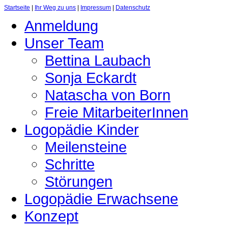
Startseite
|
Ihr Weg zu uns
|
Impressum
|
Datenschutz
Anmeldung
Unser Team
Bettina Laubach
Sonja Eckardt
Natascha von Born
Freie MitarbeiterInnen
Logopädie Kinder
Meilensteine
Schritte
Störungen
Logopädie Erwachsene
Konzept