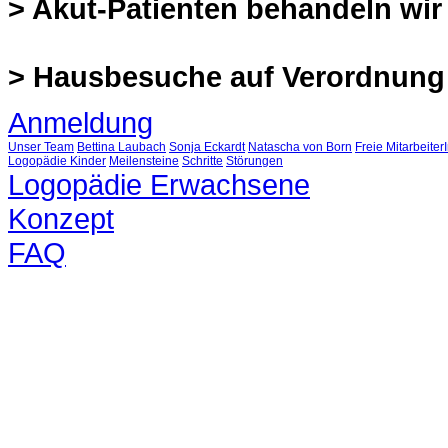
> Akut-Patienten behandeln wir 
>
Hausbesuche auf Verordnung
Anmeldung
Unser Team
Bettina Laubach
Sonja Eckardt
Natascha von Born
Freie Mitarbeiter
Logopädie Kinder
Meilensteine
Schritte
Störungen
Logopädie Erwachsene
Konzept
FAQ